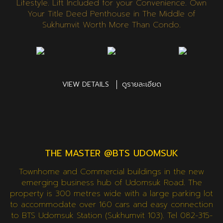
Lifestyle. Lift Included for your Convenience. Own
Your Title Deed Penthouse in The Middle of
Sukhumvit Worth More Than Condo.
VIEW DETAILS
ดูรายละเอียด
THE MASTER @BTS UDOMSUK
Townhome and Commercial buildings in the new
emerging business hub of Udomsuk Road. The
property is 300 metres wide with a large parking lot
to accommodate over 160 cars and easy connection
to BTS Udomsuk Station (Sukhumvit 103). Tel 082-315-