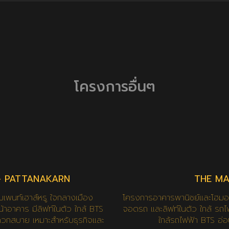
โครงการอื่นๆ
– PATTANAKARN
THE MA
พนท์เฮาส์หรู ใจกลางเมือง
โครงการอาคารพานิชย์และโฮมออ
อาคาร มีลิฟท์ในตัว ใกล้ BTS
จอดรถ และลิฟท์ในตัว ใกล้ รถไ
ดวกสบาย เหมาะสำหรับธุรกิจและ
ใกล้รถไฟฟ้า BTS อ่อ