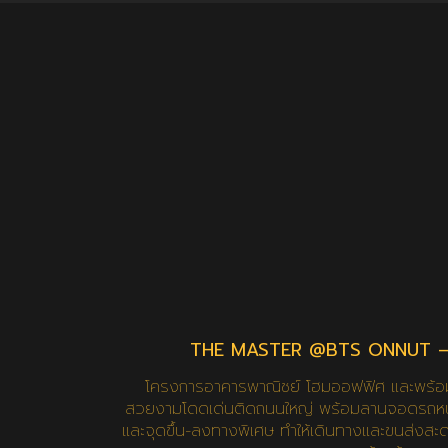
THE MASTER @BTS ONNUT 
โครงการอาคารพาณิชย์ โฮมออฟฟิศ และพร้อมเ
สวยงามโดดเด่นติดถนนใหญ่ พร้อมลานจอดรถหน้า
และจุดขึ้น-ลงทางพิเศษ ทำให้เดินทางและขนส่งสะ