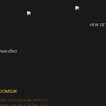
VIEW DET
รายละเอียด
UDOMSUK
งใหม่ ริมถนนอุดมสุข หน้ากว้าง
มสุข (สุขุมวิท 103) โทร: 082-