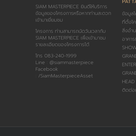
PATT
SIAM MASTERPIECE ยินดีให้บริการ
ข้อมูลของโครงการหรือหากท่านสะดวก
ข้อมูล
เข้ามาเยี่ยมชม
ที่ตั้ง
สิ่งอ
โครงการ ท่านสามารถนัดวันเวลากับ
SIAM MASTERPIECE เพื่อเข้ามาชม
อาคาร
รายละเอียดของโครงการได้
SHOW
โทร
083-240-1999
GRAND
Line :
@siammasterpiece
ENTER
Facebook
GRAN
:
/SiamMasterpieceAsset
HEAD
ติดต่อ